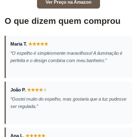
Ver Preço na Amazon
O que dizem quem comprou
Maria T.
★
★
★
★
★
“O espelho é simplesmente maravilhoso! A iluminação é
perfeita e o design combina com meu banheiro.”
João P.
★
★
★
★
★
“Gostei muito do espelho, mas gostaria que a luz pudesse
ser regulada.”
Ana L.
★
★
★
★
★