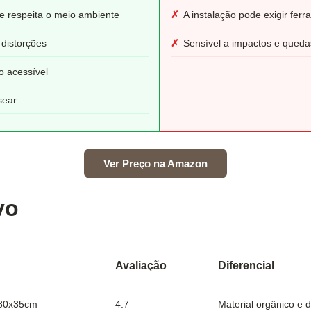
ue respeita o meio ambiente
✗
A instalação pode exigir ferr
 distorções
✗
Sensível a impactos e queda
o acessível
sear
Ver Preço na Amazon
vo
Avaliação
Diferencial
 80x35cm
4.7
Material orgânico e d