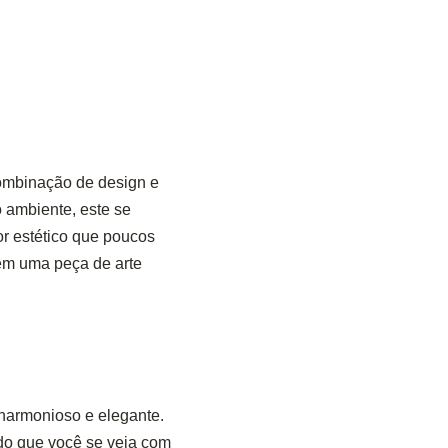
ombinação de design e
 ambiente, este se
or estético que poucos
ém uma peça de arte
 harmonioso e elegante.
do que você se veja com