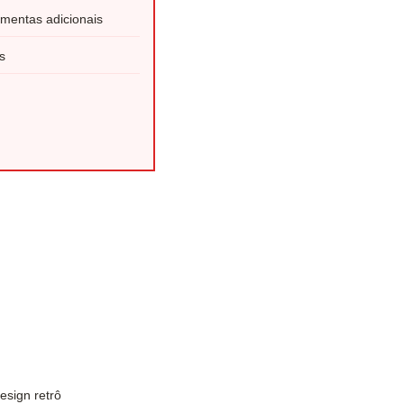
amentas adicionais
s
esign retrô