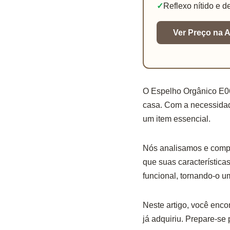
✓
Reflexo nítido e d
Ver Preço na
O Espelho Orgânico E06
casa. Com a necessidad
um item essencial.
Nós analisamos e compa
que suas característica
funcional, tornando-o u
Neste artigo, você enco
já adquiriu. Prepare-se