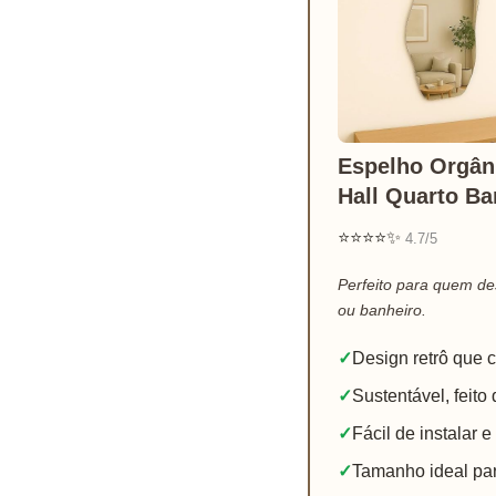
Espelho Orgân
Hall Quarto Ba
⭐⭐⭐⭐✨
4.7/5
Perfeito para quem de
ou banheiro.
✓
Design retrô que 
✓
Sustentável, feito
✓
Fácil de instalar 
✓
Tamanho ideal pa