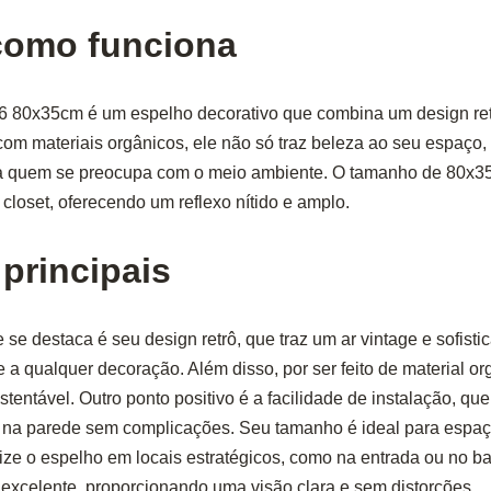
como funciona
 80x35cm é um espelho decorativo que combina um design ret
 com materiais orgânicos, ele não só traz beleza ao seu espaç
a quem se preocupa com o meio ambiente. O tamanho de 80x35c
closet, oferecendo um reflexo nítido e amplo.
 principais
 se destaca é seu design retrô, que traz um ar vintage e sofisti
 a qualquer decoração. Além disso, por ser feito de material or
entável. Outro ponto positivo é a facilidade de instalação, qu
 na parede sem complicações. Seu tamanho é ideal para espa
lize o espelho em locais estratégicos, como na entrada ou no ba
 excelente, proporcionando uma visão clara e sem distorções.