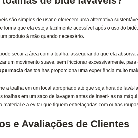
toalhas de bidê laváveis?
veis são simples de usar e oferecem uma alternativa sustentáv
 forma que ela esteja facilmente acessível após o uso do bidê. I
 um produto à mão quando necessário.
ê pode secar a área com a toalha, assegurando que ela absorva
ilizar um movimento suave, sem friccionar excessivamente, para 
upermacia
das toalhas proporciona uma experiência muito mai
e a toalha em um local apropriado até que seja hora de lavá-la
s toalhas em um saco de lavagem antes de inseri-las na máquin
o material e a evitar que fiquem entrelaçadas com outras roupas
s e Avaliações de Clientes