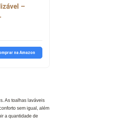
izável –
…
omprar na Amazon
s. As toalhas laváveis
conforto sem igual, além
ir a quantidade de