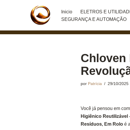
Inicio
ELETROS E UTILIDA
Pular
SEGURANÇA E AUTOMAÇÃO
para
o
conteúdo
Chloven 
Revoluçã
por
Patrícia
29/10/2025
Você já pensou em com
Higiênico Reutilizáve
Resíduos, Em Rolo
é a