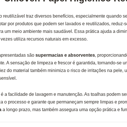
o reutilizável traz diversos benefícios, especialmente quando s
ptar por produtos que podem ser lavados e reutilizados, reduz-s
ara um meio ambiente mais saudável. Essa prática ajuda a dimi
 vezes utiliza recursos naturais em excesso.
 apresentadas são
supermacias e absorventes
, proporcionand
nte. A sensação de limpeza e frescor é garantida, tornando-se um
ciez do material também minimiza o risco de irritações na pele,
ensível.
e é a facilidade de lavagem e manutenção. As toalhas podem se
ica o processo e garante que permaneçam sempre limpas e pront
a
a longo prazo, mas também assegura uma opção prática e funci