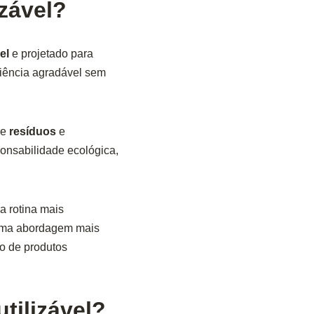
zável?
el
e projetado para
riência agradável sem
de
resíduos
e
ponsabilidade ecológica,
a rotina mais
 uma abordagem mais
o de produtos
tilizável?