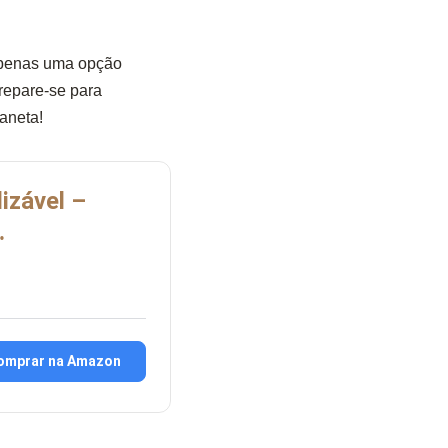
penas uma opção
repare-se para
aneta!
izável –
…
omprar na Amazon