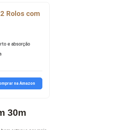
 12 Rolos com
orto e absorção
a
omprar na Amazon
om 30m