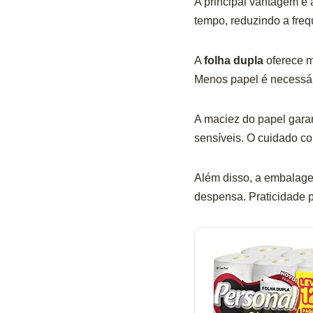
A principal vantagem é
tempo, reduzindo a freq
A
folha dupla
oferece m
Menos papel é necessário
A maciez do papel garan
sensíveis. O cuidado co
Além disso, a embalage
despensa. Praticidade p