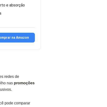
orto e absorção
a
omprar na Amazon
es redes de
olho nas
promoções
usivos.
cê pode comparar