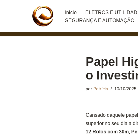
Inicio
ELETROS E UTILIDA
Pular
SEGURANÇA E AUTOMAÇÃO
para
o
conteúdo
Papel Hi
o Invest
por
Patrícia
10/10/2025
Cansado daquele papel 
superior no seu dia a 
12 Rolos com 30m, Pe