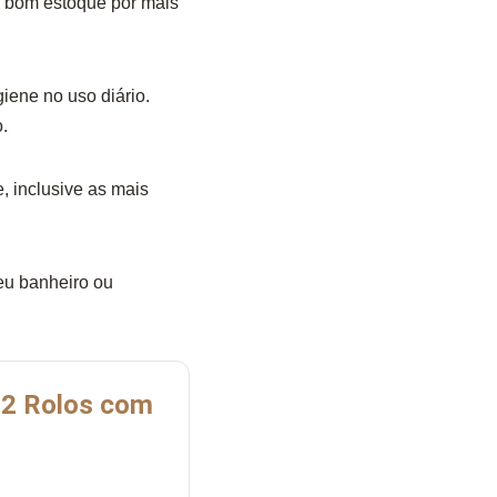
m bom estoque por mais
iene no uso diário.
.
, inclusive as mais
eu banheiro ou
 12 Rolos com