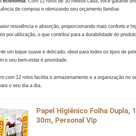
 a
economia
. Com 12 rolos de 30 metros cada, você garante u
uência de compras e otimizando seu orçamento familiar.
aior resistência e absorção, proporcionando mais conforto e hig
 por utilização, o que contribui para a durabilidade do produto
te um toque suave e delicado, ideal para todos os tipos de pele
m o seu bem-estar é prioridade.
m com 12 rolos facilita o armazenamento e a organização no s
ara o seu dia a dia.
Papel Higiênico Folha Dupla,
30m, Personal Vip