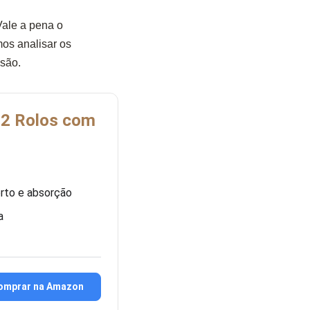
ale a pena o
os analisar os
isão.
 12 Rolos com
orto e absorção
a
omprar na Amazon