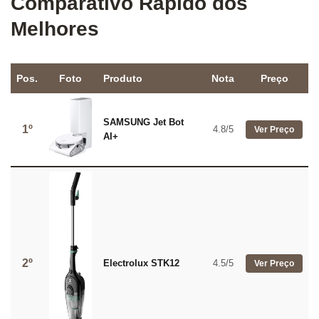
Comparativo Rápido dos
Melhores
Pos.
Foto
Produto
Nota
Preço
SAMSUNG Jet Bot
1º
4.8/5
Ver Preço
AI+
2º
Electrolux STK12
4.5/5
Ver Preço